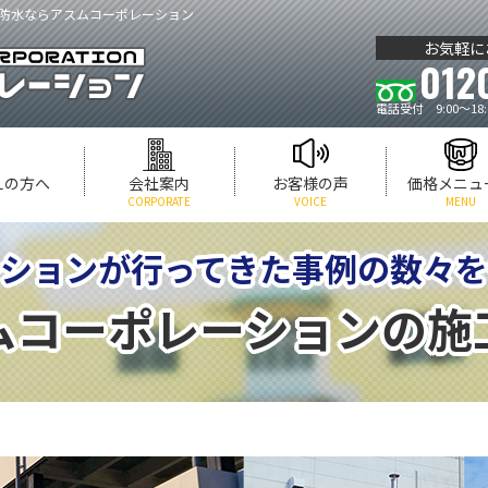
防水ならアスムコーポレーション
お気軽に
012
電話受付 9:00～18
えの方へ
会社案内
お客様の声
価格メニュ
CORPORATE
VOICE
MENU
ションが行ってきた事例の数々
ムコーポレーションの施