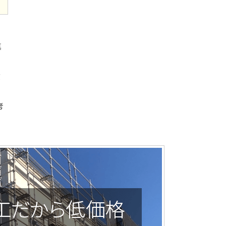
真
貢
考