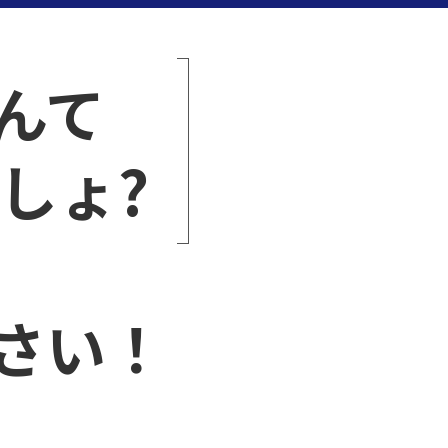
んて
しょ?
さい！