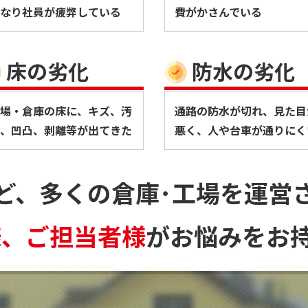
なり社員が疲弊している
費がかさんでいる
床の劣化
防水の劣化
場・倉庫の床に、キズ、汚
通路の防水が切れ、見た目
、凹凸、剥離等が出てきた
悪く、人や台車が通りにく
ど、多くの倉庫･工場を運営
様、ご担当者様
がお悩みをお持