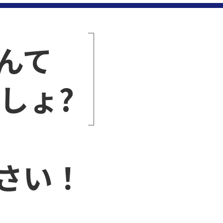
んて
しょ?
さい！