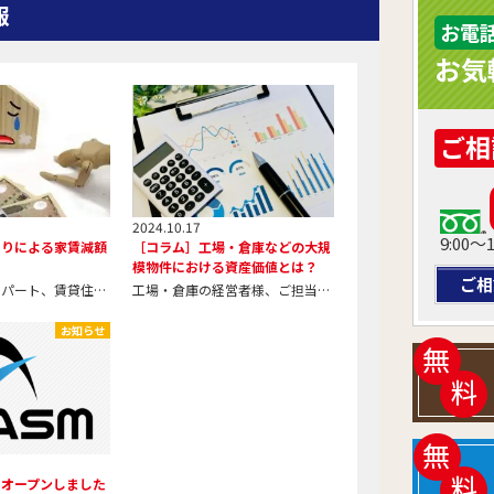
報
お電
お気
ご相
2024.10.17
9:00
漏りによる家賃減額
［コラム］工場・倉庫などの大規
模物件における資産価値とは？
ご相
マンション・アパート、賃貸住宅ご所有のオーナー様 株式会社アスムコーポレーションです。 本日のコラム担当は原澤です。 本日の内容はマンション、アパ
工場・倉庫の経営者様、ご担当者様 そしてマンションやビルのオーナーの皆様方、こんにちは。 株式会社アスムコーポレーションです。 本日のコラム担当は
お知らせ
をオープンしました