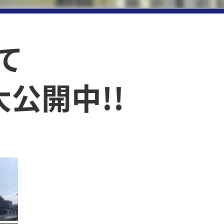
て
公開中!!